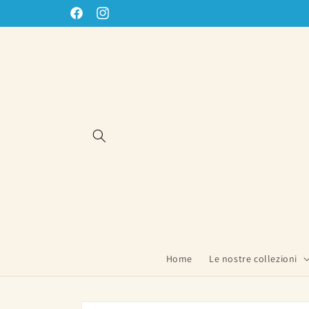
Vai
direttamente
Facebook
Instagram
ai contenuti
Home
Le nostre collezioni
Passa alle