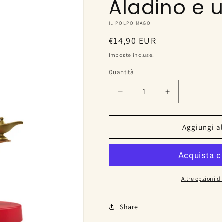
Aladino e u
IL POLPO MAGO
Prezzo
€14,90 EUR
di
Imposte incluse.
listino
Quantità
Diminuisci
Aumenta
quantità
quantità
per
per
Aladino
Aladino
Aggiungi al
e
e
un&#39;altra
un&#39;altra
storia
storia
Altre opzioni 
Share