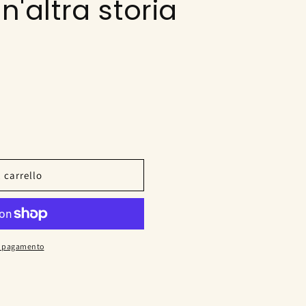
n'altra storia
 carrello
di pagamento