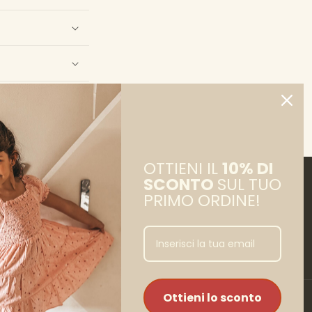
OTTIENI IL
10% DI
SCONTO
SUL TUO
PRIMO ORDINE!
Facebook
Instagram
Ottieni lo sconto