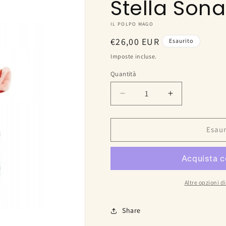
Stella Son
IL POLPO MAGO
Prezzo
€26,00 EUR
Esaurito
di
Imposte incluse.
listino
Quantità
Diminuisci
Aumenta
quantità
quantità
per
per
Stella
Stella
Esaur
Sonaglio
Sonaglio
con
con
manici
manici
Altre opzioni 
Share