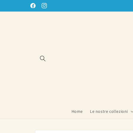
Vai
direttamente
Facebook
Instagram
ai contenuti
Home
Le nostre collezioni
Passa alle