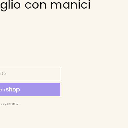
aglio con manici
ito
di pagamento