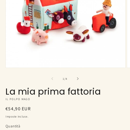
Apri
A
contenuti
c
multimediali
m
su
1
/
4
1
2
in
in
La mia prima fattoria
finestra
fi
modale
m
IL POLPO MAGO
Prezzo
€54,90 EUR
di
Imposte incluse.
listino
Quantità