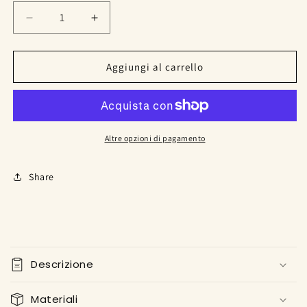
Diminuisci
Aumenta
quantità
quantità
per
per
La
La
Aggiungi al carrello
mia
mia
prima
prima
fattoria
fattoria
Altre opzioni di pagamento
Share
C
o
Descrizione
n
t
Materiali