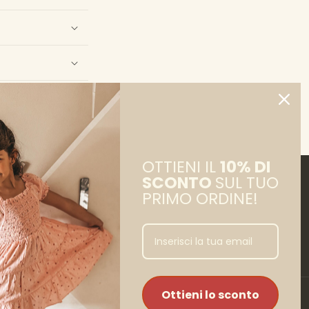
OTTIENI IL
10% DI
SCONTO
SUL TUO
PRIMO ORDINE!
Facebook
Instagram
Ottieni lo sconto