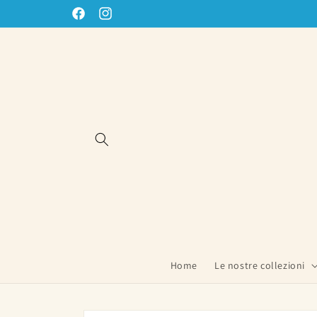
Vai
direttamente
Facebook
Instagram
ai contenuti
Home
Le nostre collezioni
Passa alle