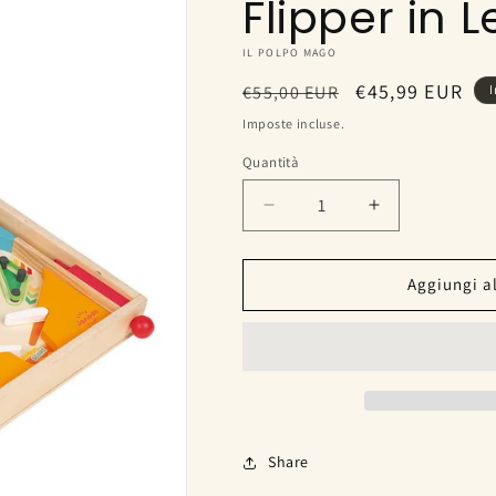
Flipper in 
IL POLPO MAGO
Prezzo
Prezzo
€45,99 EUR
€55,00 EUR
I
di
scontato
Imposte incluse.
listino
Quantità
Diminuisci
Aumenta
quantità
quantità
per
per
Flipper
Flipper
Aggiungi al
in
in
Legno
Legno
Share