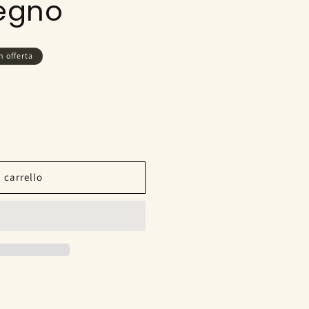
Legno
n offerta
 carrello