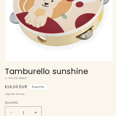
Apri
contenuti
Tamburello sunshine
multimediali
1
IL POLPO MAGO
in
finestra
Prezzo
€18,00 EUR
modale
Esaurito
di
Imposte incluse.
listino
Quantità
Diminuisci
Aumenta