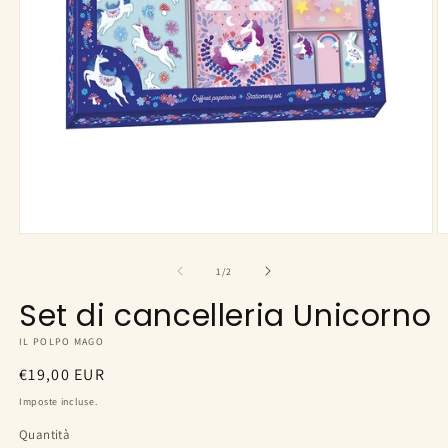
Apri
A
contenuti
c
multimediali
m
su
1
/
2
1
2
in
in
Set di cancelleria Unicorno
finestra
fi
modale
m
IL POLPO MAGO
Prezzo
€19,00 EUR
di
Imposte incluse.
listino
Quantità