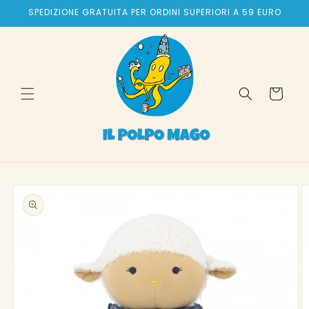
Vai
SPEDIZIONE GRATUITA PER ORDINI SUPERIORI A 59 EURO
direttamente
ai contenuti
Carrello
Passa alle
informazioni
sul prodotto