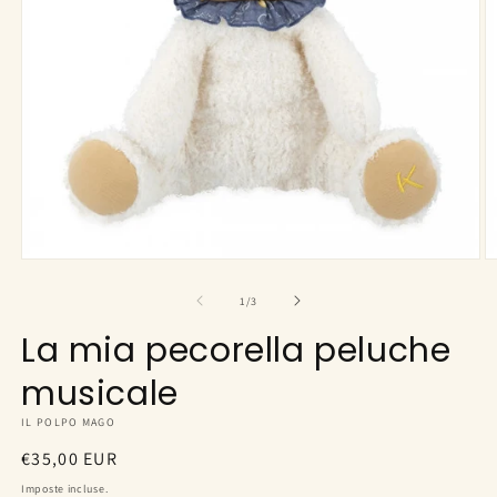
Apri
A
contenuti
c
multimediali
m
su
1
/
3
1
2
in
in
La mia pecorella peluche
finestra
fi
modale
m
musicale
IL POLPO MAGO
Prezzo
€35,00 EUR
di
Imposte incluse.