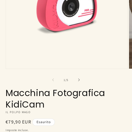
Apri
A
contenuti
c
multimediali
m
su
1
/
5
1
2
in
in
Macchina Fotografica
finestra
fi
modale
m
KidiCam
IL POLPO MAGO
Prezzo
€79,90 EUR
Esaurito
di
Imposte incluse.