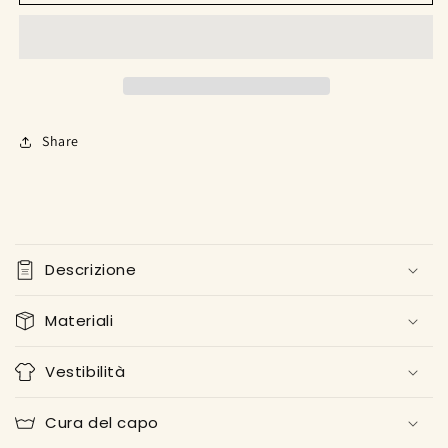
con
con
fiori
fiori
Share
C
o
Descrizione
n
t
Materiali
e
n
Vestibilità
u
t
Cura del capo
o