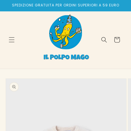
Vai
SPEDIZIONE GRATUITA PER ORDINI SUPERIORI A 59 EURO
direttamente
ai contenuti
Carrello
Passa alle
informazioni
sul prodotto