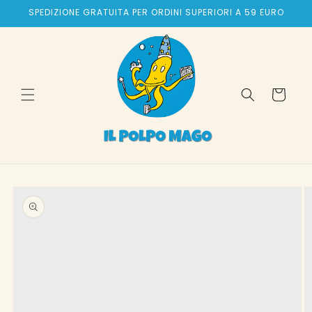
Vai
SPEDIZIONE GRATUITA PER ORDINI SUPERIORI A 59 EURO
direttamente
ai contenuti
Carrello
Passa alle
informazioni
sul prodotto