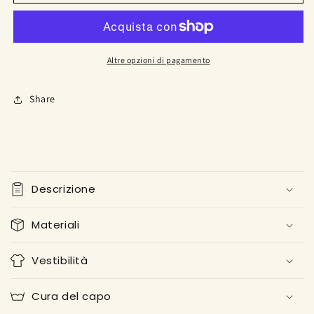
con
con
lacci
lacci
Altre opzioni di pagamento
Share
C
o
Descrizione
n
t
Materiali
e
n
Vestibilità
u
t
Cura del capo
o