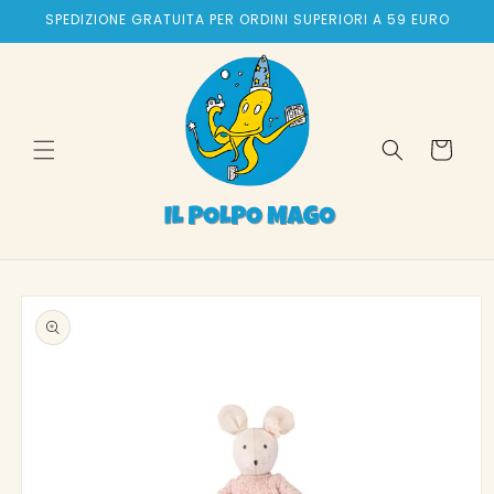
Vai
SPEDIZIONE GRATUITA PER ORDINI SUPERIORI A 59 EURO
direttamente
ai contenuti
Carrello
Passa alle
informazioni
sul prodotto