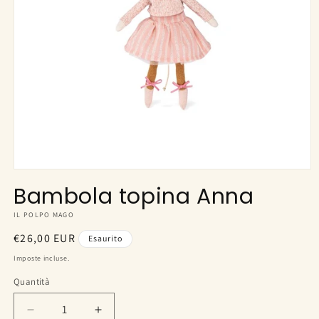
Apri
contenuti
Bambola topina Anna
multimediali
1
IL POLPO MAGO
in
finestra
Prezzo
€26,00 EUR
modale
Esaurito
di
Imposte incluse.
listino
Quantità
Diminuisci
Aumenta