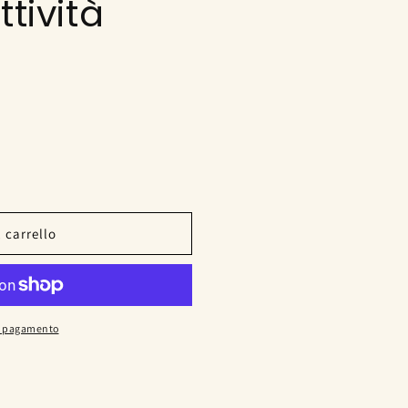
tività
 carrello
di pagamento