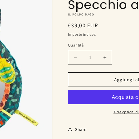
Specchio at
IL POLPO MAGO
Prezzo
€39,00 EUR
di
Imposte incluse.
listino
Quantità
Diminuisci
Aumenta
quantità
quantità
per
per
Specchio
Specchio
Aggiungi al
attività
attività
Altre opzioni 
Share