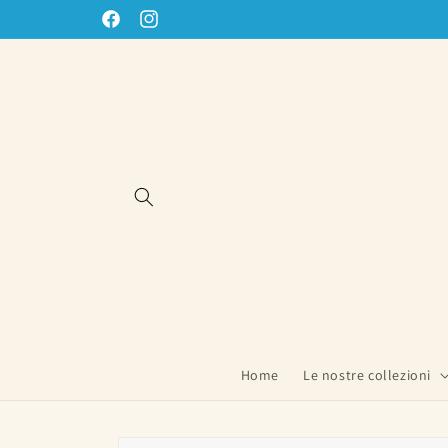
Vai
direttamente
Facebook
Instagram
ai contenuti
Home
Le nostre collezioni
Passa alle