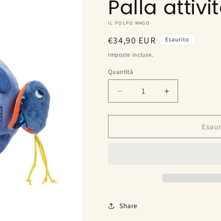
Palla attivi
IL POLPO MAGO
Prezzo
€34,90 EUR
Esaurito
di
Imposte incluse.
listino
Quantità
Diminuisci
Aumenta
quantità
quantità
per
per
Palla
Palla
Esaur
attività
attività
Share