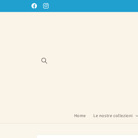
Vai
direttamente
Facebook
Instagram
ai contenuti
Home
Le nostre collezioni
Passa alle