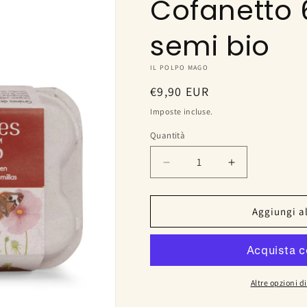
Cofanetto 
semi bio
IL POLPO MAGO
Prezzo
€9,90 EUR
di
Imposte incluse.
listino
Quantità
Diminuisci
Aumenta
quantità
quantità
per
per
Cofanetto
Cofanetto
Aggiungi al
6
6
bombe
bombe
di
di
semi
semi
bio
bio
Altre opzioni 