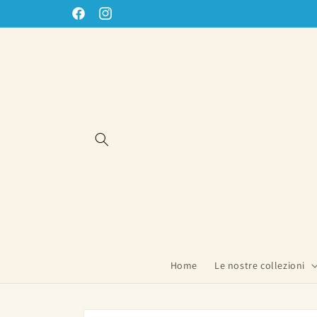
Vai
direttamente
Facebook
Instagram
ai contenuti
Home
Le nostre collezioni
Passa alle