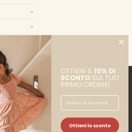
OTTIENI IL
10% DI
SCONTO
SUL TUO
PRIMO ORDINE!
Facebook
Instagram
Ottieni lo sconto