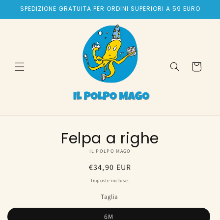
Vai
SPEDIZIONE GRATUITA PER ORDINI SUPERIORI A 59 EURO
direttamente
ai contenuti
Carrello
Passa alle
Felpa a righe
informazioni
sul prodotto
IL POLPO MAGO
Prezzo
€34,90 EUR
di
Imposte incluse.
listino
Taglia
6M