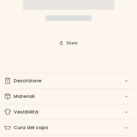
Share
C
o
Descrizione
n
t
Materiali
e
n
Vestibilità
u
t
Cura del capo
o