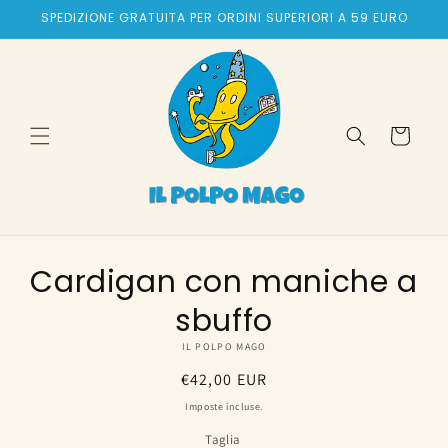
Vai
SPEDIZIONE GRATUITA PER ORDINI SUPERIORI A 59 EURO
direttamente
ai contenuti
Carrello
Passa alle
Cardigan con maniche a
informazioni
sul prodotto
sbuffo
IL POLPO MAGO
Prezzo
€42,00 EUR
di
Imposte incluse.
listino
Taglia