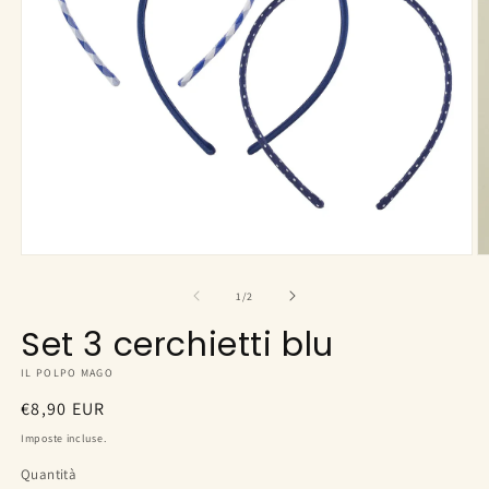
Apri
A
contenuti
c
multimediali
m
su
1
/
2
1
2
in
in
Set 3 cerchietti blu
finestra
fi
modale
m
IL POLPO MAGO
Prezzo
€8,90 EUR
di
Imposte incluse.
listino
Quantità